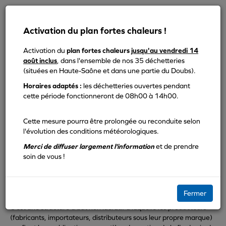
Panneau de gestion des cookies
Activation du plan fortes chaleurs !
Activation du
plan fortes chaleurs
jusqu'au vendredi 14
MENU
août inclus
, dans l'ensemble de nos 35 déchetteries
(situées en Haute-Saône et dans une partie du Doubs).
Horaires adaptés :
les déchetteries ouvertes pendant
Que pouvez-vous apporter en déchetterie
cette période fonctionneront de 08h00 à 14h00.
Éco-Organismes
Cette mesure pourra être prolongée ou reconduite selon
l'évolution des conditions météorologiques.
partenaires
Merci de diffuser largement l'information
et de prendre
soin de vous !
Qu'est qu'un éco-organisme ?
Fermer
C'est une structure à but non lucratif à laquelle les producteurs
(fabricants, importateurs, distributeurs sous leur propre marque)