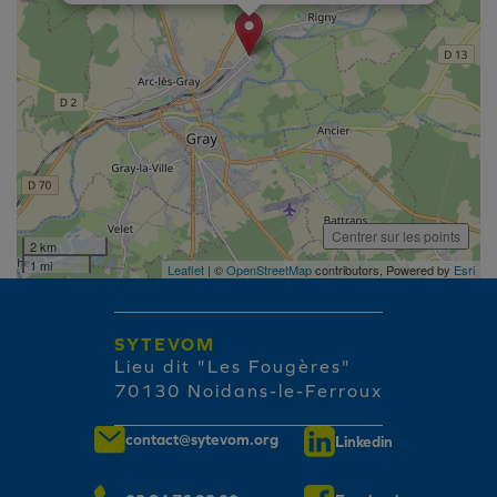
Centrer sur les points
2 km
1 mi
Leaflet
| ©
OpenStreetMap
contributors, Powered by
Esri
SYTEVOM
Lieu dit "Les Fougères"
70130 Noidans-le-Ferroux
contact@sytevom.org
Linkedin